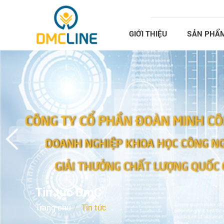
Nhảy đến nội dung
GIỚI THIỆU
SẢN PHẨ
Tin tức DmC
Trang chủ
Tin tức