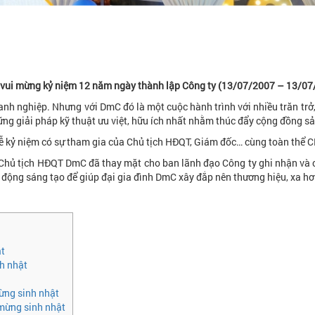
vui mừng kỷ niệm 12 năm ngày thành lập Công ty (13/07/2007 – 13/07
nh nghiệp. Nhưng với DmC đó là một cuộc hành trình với nhiều trăn trở, 
hững giải pháp kỹ thuật ưu việt, hữu ích nhất nhằm thúc đẩy cộng đồng sả
ự lễ kỷ niệm có sự tham gia của Chủ tịch HĐQT, Giám đốc… cùng toàn thể
– Chủ tịch HĐQT DmC đã thay mặt cho ban lãnh đạo Công ty ghi nhận và
ng động sáng tạo để giúp đại gia đình DmC xây đắp nên thương hiệu, xa hơ
ật
h nhật
ừng sinh nhật
mừng sinh nhật