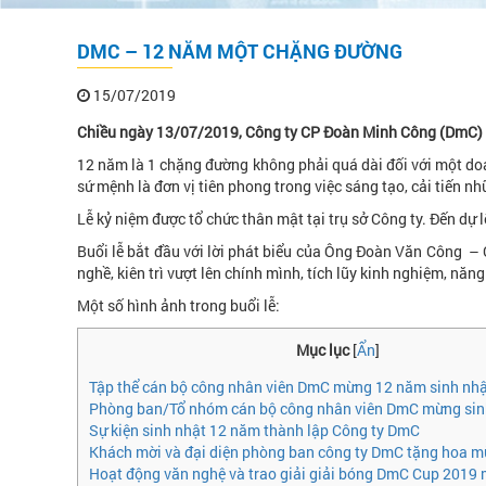
DMC – 12 NĂM MỘT CHẶNG ĐƯỜNG
15/07/2019
Chiều ngày 13/07/2019, Công ty CP Đoàn Minh Công (DmC) 
12 năm là 1 chặng đường không phải quá dài đối với một doa
sứ mệnh là đơn vị tiên phong trong việc sáng tạo, cải tiến n
Lễ kỷ niệm được tổ chức thân mật tại trụ sở Công ty. Đến d
Buổi lễ bắt đầu với lời phát biểu của Ông Đoàn Văn Công 
nghề, kiên trì vượt lên chính mình, tích lũy kinh nghiệm, nă
Một số hình ảnh trong buổi lễ:
Mục lục
[
Ẩn
]
Tập thể cán bộ công nhân viên DmC mừng 12 năm sinh nh
Phòng ban/Tổ nhóm cán bộ công nhân viên DmC mừng sin
Sự kiện sinh nhật 12 năm thành lập Công ty DmC
Khách mời và đại diện phòng ban công ty DmC tặng hoa m
Hoạt động văn nghệ và trao giải giải bóng DmC Cup 2019 