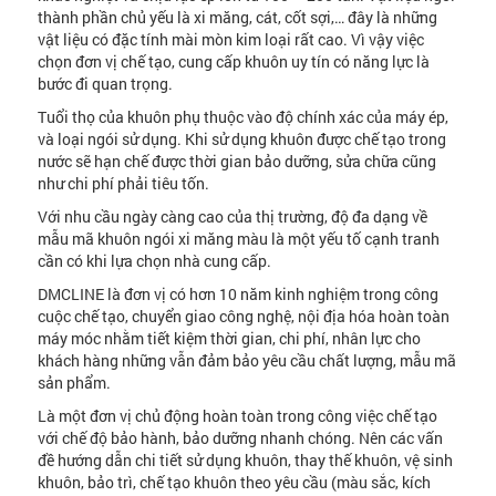
thành phần chủ yếu là xi măng, cát, cốt sợi,… đây là những
vật liệu có đặc tính mài mòn kim loại rất cao. Vì vậy việc
chọn đơn vị chế tạo, cung cấp khuôn uy tín có năng lực là
bước đi quan trọng.
Tuổi thọ của khuôn phụ thuộc vào độ chính xác của máy ép,
và loại ngói sử dụng. Khi sử dụng khuôn được chế tạo trong
nước sẽ hạn chế được thời gian bảo dưỡng, sửa chữa cũng
như chi phí phải tiêu tốn.
Với nhu cầu ngày càng cao của thị trường, độ đa dạng về
mẫu mã khuôn ngói xi măng màu là một yếu tố cạnh tranh
cần có khi lựa chọn nhà cung cấp.
DMCLINE là đơn vị có hơn 10 năm kinh nghiệm trong công
cuộc chế tạo, chuyển giao công nghệ, nội địa hóa hoàn toàn
máy móc nhằm tiết kiệm thời gian, chi phí, nhân lực cho
khách hàng những vẫn đảm bảo yêu cầu chất lượng, mẫu mã
sản phẩm.
Là một đơn vị chủ động hoàn toàn trong công việc chế tạo
với chế độ bảo hành, bảo dưỡng nhanh chóng. Nên các vấn
đề hướng dẫn chi tiết sử dụng khuôn, thay thế khuôn, vệ sinh
khuôn, bảo trì, chế tạo khuôn theo yêu cầu (màu sắc, kích