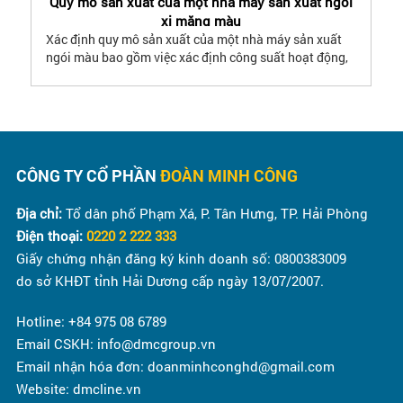
Quy mô sản xuất của một nhà máy sản xuất ngói
xi măng màu
Xác định quy mô sản xuất của một nhà máy sản xuất
ngói màu bao gồm việc xác định công suất hoạt động,
định hướng quy hoạch, lựa chọn dây chuyền sản xuất.
CÔNG TY CỔ PHẦN
ĐOÀN MINH CÔNG
Địa chỉ:
Tổ dân phố Phạm Xá, P. Tân Hưng, TP. Hải Phòng
Điện thoại:
0220 2 222 333
Giấy chứng nhận đăng ký kinh doanh số: 0800383009
do sở KHĐT tỉnh Hải Dương cấp ngày 13/07/2007.
Hotline: +84 975 08 6789
Email CSKH: info@dmcgroup.vn
Email nhận hóa đơn: doanminhconghd@gmail.com
Website: dmcline.vn