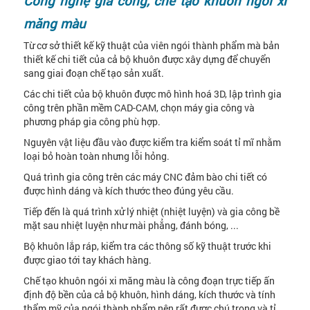
Công nghệ gia công, chế tạo khuôn ngói xi
măng màu
Từ cơ sở thiết kế kỹ thuật của viên ngói thành phẩm mà bản
thiết kế chi tiết của cả bộ khuôn được xây dựng để chuyển
sang giai đoạn chế tạo sản xuất.
Các chi tiết của bộ khuôn được mô hình hoá 3D, lập trình gia
công trên phần mềm CAD-CAM, chọn máy gia công và
phương pháp gia công phù hợp.
Nguyên vật liệu đầu vào được kiểm tra kiểm soát tỉ mĩ nhằm
loại bỏ hoàn toàn nhưng lỗi hỏng.
Quá trình gia công trên các máy CNC đảm bào chi tiết có
được hình dáng và kích thước theo đúng yêu cầu.
Tiếp đến là quá trình xử lý nhiệt (nhiệt luyện) và gia công bề
mặt sau nhiệt luyện như mài phẳng, đánh bóng, ...
Bộ khuôn lắp ráp, kiểm tra các thông số kỹ thuật trước khi
được giao tới tay khách hàng.
Chế tạo khuôn ngói xi măng màu là công đoạn trực tiếp ấn
định độ bền của cả bộ khuôn, hình dáng, kích thước và tính
thẩm mỹ của ngói thành phẩm nên rất được chú trọng và tỉ