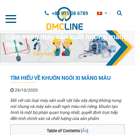
Nhảy đến nội dung
+84 975 08 6789
Cẩm nang máy sản xuất ngói xi măng
màu
Trang chủ
Cẩm nang
TÌM HIỂU VỀ KHUÔN NGÓI XI MĂNG MÀU
29/10/2020
Đối với các loại máy sản xuất vật liệu xây dựng không nung
nói chung và máy sản xuất ngói màu nói riêng, khuôn tạo
hình là một bộ phận quan trọng nhất, quyết định trực tiếp
đến tính chính xác và chất lượng của sản phẩm.
Table of Contents
[
Ẩn
]