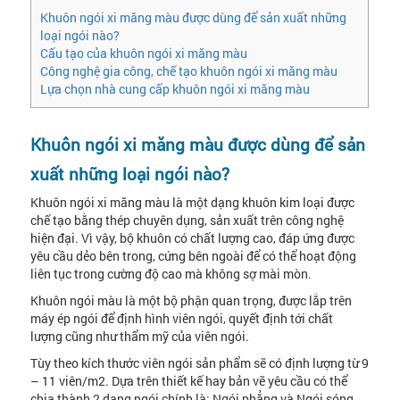
Khuôn ngói xi măng màu được dùng để sản xuất những
loại ngói nào?
Cấu tạo của khuôn ngói xi măng màu
Công nghệ gia công, chế tạo khuôn ngói xi măng màu
Lựa chọn nhà cung cấp khuôn ngói xi măng màu
Khuôn ngói xi măng màu được dùng để sản
xuất những loại ngói nào?
Khuôn ngói xi măng màu là một dạng khuôn kim loại được
chế tạo bằng thép chuyên dụng, sản xuất trên công nghệ
hiện đại. Vì vậy, bộ khuôn có chất lượng cao, đáp ứng được
yêu cầu dẻo bên trong, cứng bên ngoài để có thể hoạt động
liên tục trong cường độ cao mà không sợ mài mòn.
Khuôn ngói màu là một bộ phận quan trọng, được lắp trên
máy ép ngói để định hình viên ngói, quyết định tới chất
lượng cũng như thẩm mỹ của viên ngói.
Tùy theo kích thước viên ngói sản phẩm sẽ có định lượng từ 9
– 11 viên/m2. Dựa trên thiết kế hay bản vẽ yêu cầu có thể
chia thành 2 dạng ngói chính là: Ngói phẳng và Ngói sóng.