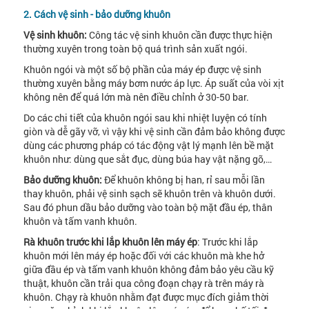
2. Cách vệ sinh - bảo dưỡng khuôn
Vệ sinh khuôn:
Công tác vệ sinh khuôn cần được thực hiện
thường xuyên trong toàn bộ quá trình sản xuất ngói.
Khuôn ngói và một số bộ phần của máy ép được vệ sinh
thường xuyên bằng máy bơm nước áp lực. Áp suất của vòi xịt
không nên để quá lớn mà nên điều chỉnh ở 30-50 bar.
Do các chi tiết của khuôn ngói sau khi nhiệt luyện có tính
giòn và dễ gãy vỡ, vì vậy khi vệ sinh cần đảm bảo không được
dùng các phương pháp có tác động vật lý mạnh lên bề mặt
khuôn như: dùng que sắt đục, dùng búa hay vật nặng gõ,…
Bảo dưỡng khuôn:
Để khuôn không bị han, rỉ sau mỗi lần
thay khuôn, phải vệ sinh sạch sẽ khuôn trên và khuôn dưới.
Sau đó phun dầu bảo dưỡng vào toàn bộ mặt đầu ép, thân
khuôn và tấm vanh khuôn.
Rà khuôn trước khi lắp khuôn lên máy ép
: Trước khi lắp
khuôn mới lên máy ép hoặc đối với các khuôn mà khe hở
giữa đầu ép và tấm vanh khuôn không đảm bảo yêu cầu kỹ
thuật, khuôn cần trải qua công đoạn chạy rà trên máy rà
khuôn. Chạy rà khuôn nhằm đạt được mục đích giảm thời