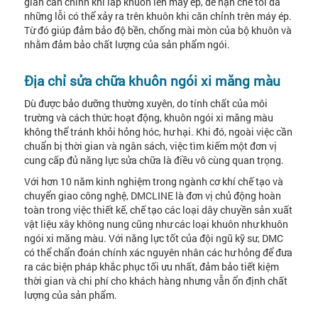
gian căn chỉnh khi lắp khuôn lên máy ép, để hạn chế tối đa
những lỗi có thể xảy ra trên khuôn khi căn chỉnh trên máy ép.
Từ đó giúp đảm bảo độ bền, chống mài mòn của bộ khuôn và
nhằm đảm bảo chất lượng của sản phẩm ngói.
Địa chỉ sửa chữa khuôn ngói xi măng màu
Dù được bảo dưỡng thường xuyên, do tính chất của môi
trường và cách thức hoạt động, khuôn ngói xi măng màu
không thể tránh khỏi hỏng hóc, hư hại. Khi đó, ngoài việc cần
chuẩn bị thời gian và ngân sách, việc tìm kiếm một đơn vị
cung cấp đủ năng lực sửa chữa là điều vô cùng quan trọng.
Với hơn 10 năm kinh nghiệm trong ngành cơ khí chế tạo và
chuyển giao công nghệ, DMCLINE là đơn vị chủ động hoàn
toàn trong việc thiết kế, chế tạo các loại dây chuyền sản xuất
vật liệu xây không nung cũng như các loại khuôn như khuôn
ngói xi măng màu. Với năng lực tốt của đội ngũ kỹ sư, DMC
có thể chẩn đoán chính xác nguyên nhân các hư hỏng để đưa
ra các biện pháp khắc phục tối ưu nhất, đảm bảo tiết kiệm
thời gian và chi phí cho khách hàng nhưng vẫn ổn định chất
lượng của sản phẩm.