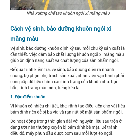
Nhà xưởng chế tạo khuôn ngói xi măng màu
Cách vệ sinh, bảo dưỡng khuôn ngói xi
măng màu
Vệ sinh, bảo dưỡng khuôn định kỳ sau mỗi chu kỳ sản xuất là
cần thiết. Việc đảm bảo chất lượng khuôn ngói xi măng màu
giúp ổn định năng suất và chất lượng của sản phẩm ngói.
Để quá trình kiểm tra, vệ sinh, bảo dưỡng diễn ra nhanh
chóng, bộ phận phụ trách sản xuất, nhân viên vận hành phải
cung cấp dữ liệu chính xác tình trạng của khuôn như: bụi
bẩn, tình trạng mài mòn, tiếng kêu lạ.
1. Đặc điểm khuôn
Vì khuôn có nhiều chi tiết, khe, rãnh tạo điều kiện cho vật liệu
bám dính nên dễ bị ba via và rạn nứt bề mặt sản phẩm ngói.
Do hoạt động trong thời gian dài với nguyên liệu sau trộn ở
dạng ướt nên thường xuyên bị bám dính bề mặt. Để tránh
điều đó, máy phun dầu được bơm sau mỗi lượt ép ngói.