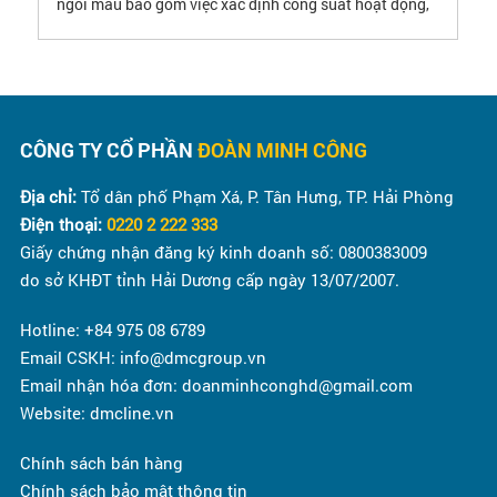
ngói màu bao gồm việc xác định công suất hoạt động,
định hướng quy hoạch, lựa chọn dây chuyền sản xuất.
CÔNG TY CỔ PHẦN
ĐOÀN MINH CÔNG
Địa chỉ:
Tổ dân phố Phạm Xá, P. Tân Hưng, TP. Hải Phòng
Điện thoại:
0220 2 222 333
Giấy chứng nhận đăng ký kinh doanh số: 0800383009
do sở KHĐT tỉnh Hải Dương cấp ngày 13/07/2007.
Hotline: +84 975 08 6789
Email CSKH: info@dmcgroup.vn
Email nhận hóa đơn: doanminhconghd@gmail.com
Website: dmcline.vn
Chính sách bán hàng
Chính sách bảo mật thông tin