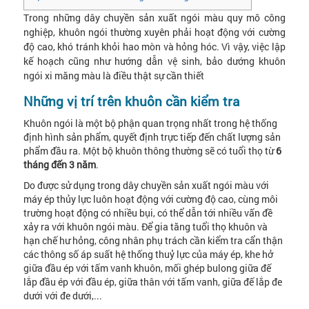
Trong những dây chuyền sản xuất ngói màu quy mô công
nghiệp, khuôn ngói thường xuyên phải hoạt động với cường
độ cao, khó tránh khỏi hao mòn và hỏng hóc. Vì vậy, việc lập
kế hoạch cũng như hướng dẫn vệ sinh, bảo dướng khuôn
ngói xi măng màu là điều thật sự cần thiết
Những vị trí trên khuôn cần kiểm tra
Khuôn ngói là một bộ phận quan trọng nhất trong hệ thống
định hình sản phẩm, quyết định trực tiếp đến chất lượng sản
phẩm đầu ra. Một bộ khuôn thông thường sẽ có tuổi thọ từ
6
tháng đến 3 năm
.
Do được sử dụng trong dây chuyền sản xuất ngói màu với
máy ép thủy lực luôn hoạt động với cường độ cao, cùng môi
trường hoạt động có nhiều bụi, có thể dẫn tới nhiều vấn đề
xảy ra với khuôn ngói màu. Để gia tăng tuổi thọ khuôn và
hạn chế hư hỏng, công nhân phụ trách cần kiểm tra cẩn thận
các thông số áp suất hệ thống thuỷ lực của máy ép, khe hở
giữa đầu ép với tấm vanh khuôn, mối ghép bulong giữa đế
lắp đầu ép với đầu ép, giữa thân với tấm vanh, giữa đế lắp đe
dưới với đe dưới,...