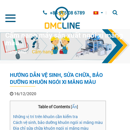
Nhảy đến nội dung
+84 975 08 6789
Cẩm nang máy sản xuất ngói xi măng
màu
Trang chủ
Cẩm nang
HƯỚNG DẪN VỆ SINH, SỬA CHỮA, BẢO
DƯỠNG KHUÔN NGÓI XI MĂNG MÀU
16/12/2020
Table of Contents
[
Ẩn
]
Những vị trí trên khuôn cần kiểm tra
Cách vệ sinh, bảo dưỡng khuôn ngói xi măng màu
Địa chỉ sửa chữa khuôn ngói xi măng màu