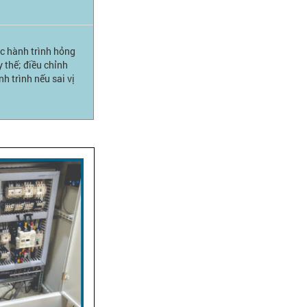
c hành trình hỏng
y thế; điều chỉnh
h trình nếu sai vị