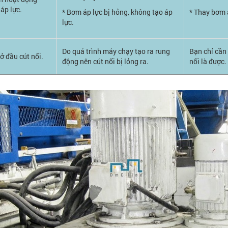
áp lực.
* Bơm áp lực bị hỏng, không tạo áp
* Thay bơm 
lực.
Do quá trình máy chạy tạo ra rung
Bạn chỉ cần 
 ở đầu cút nối.
động nên cút nối bị lỏng ra.
nối là được.