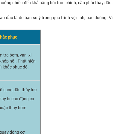
 hưởng nhiều đến khả năng bôi trơn chính, cần phải thay dầu.
ào dầu là do bạn sơ ý trong quá trình vệ sinh, bảo dưỡng. Vì
hắc phục
 tra bơm, van, xi
khớp nối. Phát hiện
hì khắc phục đó.
bổ sung dầu thủy lực
thay bi cho động cơ
hoặc thay bơm
 quay động cơ