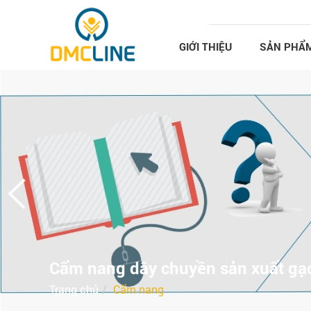
Nhảy đến nội dung
GIỚI THIỆU
SẢN PHẨ
Cẩm nang dây chuyền sản xuất gạ
Trang chủ
Cẩm nang