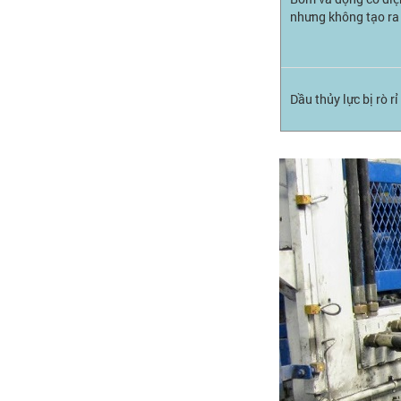
nhưng không tạo ra 
Dầu thủy lực bị rò rỉ