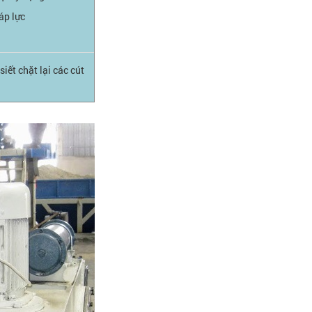
áp lực
siết chặt lại các cút