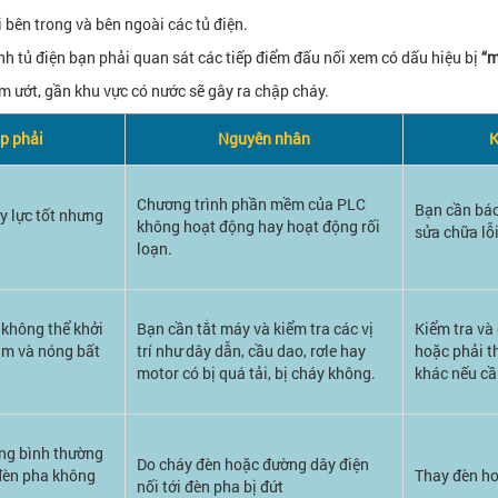
 bên trong và bên ngoài các tủ điện.
nh tủ điện bạn phải quan sát các tiếp điểm đấu nối xem có dấu hiệu bị
“m
m ướt, gần khu vực có nước sẽ gây ra chập cháy.
p phải
Nguyên nhân
K
Chương trình phần mềm của PLC
Bạn cần báo
y lực tốt nhưng
không hoạt động hay hoạt động rối
sửa chữa lỗi
loạn.
 không thể khởi
Bạn cần tắt máy và kiểm tra các vị
Kiểm tra và 
m và nóng bất
trí như dây dẫn, cầu dao, rơle hay
hoặc phải t
motor có bị quá tải, bị cháy không.
khác nếu cầ
ng bình thường
Do cháy đèn hoặc đường dây điện
đèn pha không
Thay đèn ho
nối tới đèn pha bị đứt