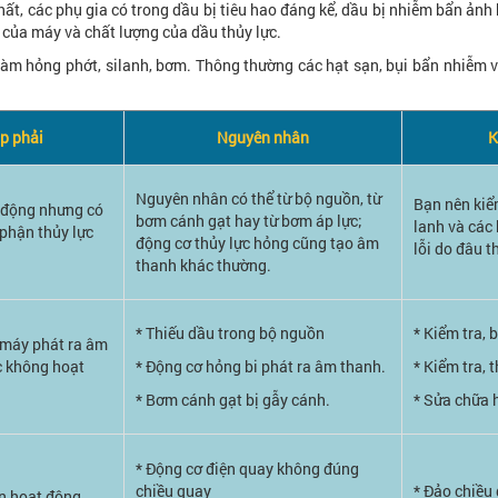
hất, các phụ gia có trong dầu bị tiêu hao đáng kể, dầu bị nhiễm bẩn ảnh
c của máy và chất lượng của dầu thủy lực.
 làm hỏng phớt, silanh, bơm. Thông thường các hạt sạn, bụi bẩn nhiễm v
p phải
Nguyên nhân
K
Nguyên nhân có thể từ bộ nguồn, từ
Bạn nên kiểm
 động nhưng có
bơm cánh gạt hay từ bơm áp lực;
lanh và các 
phận thủy lực
động cơ thủy lực hỏng cũng tạo âm
lỗi do đâu t
thanh khác thường.
* Thiếu dầu trong bộ nguồn
* Kiểm tra, 
 máy phát ra âm
ực không hoạt
* Động cơ hỏng bi phát ra âm thanh.
* Kiểm tra, 
* Bơm cánh gạt bị gẫy cánh.
* Sửa chữa 
* Động cơ điện quay không đúng
chiều quay
* Đảo chiều
n hoạt động