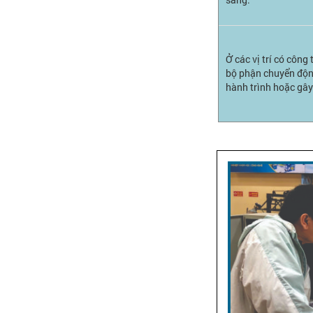
Ở các vị trí có công 
bộ phận chuyển độn
hành trình hoặc gâ