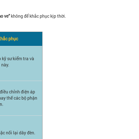
o ve”
không để khắc phục kịp thời.
hắc phục
 kỹ sư kiểm tra và
 này.
điều chỉnh điện áp
hay thế các bộ phận
n.
ặc nối lại dây đèn.