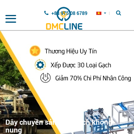
Nhảy đến nội dung
+84 975 08 6789
Dây chuyền sản xuất gạch không
nung