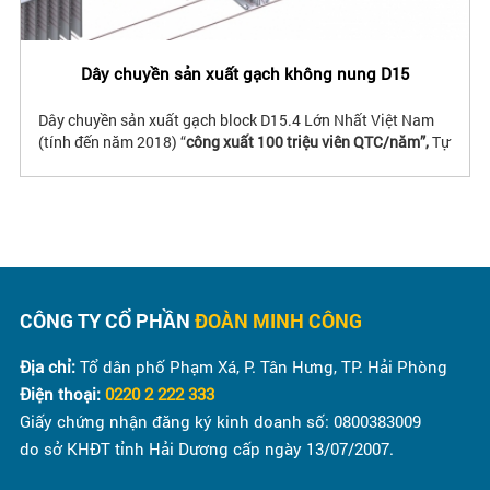
Dây chuyền sản xuất gạch không nung D15
Dây chuyền sản xuất gạch block D15.4 Lớn Nhất Việt Nam
(tính đến năm 2018) “
công xuất 100 triệu viên QTC/năm”,
Tự
động 100%,
“07 Nhân Sự vận hành”,
Bảo Hành 1 Năm. Do
công ty DmC phát triển.
CÔNG TY CỔ PHẦN
ĐOÀN MINH CÔNG
Địa chỉ:
Tổ dân phố Phạm Xá, P. Tân Hưng, TP. Hải Phòng
Điện thoại:
0220 2 222 333
Giấy chứng nhận đăng ký kinh doanh số: 0800383009
do sở KHĐT tỉnh Hải Dương cấp ngày 13/07/2007.