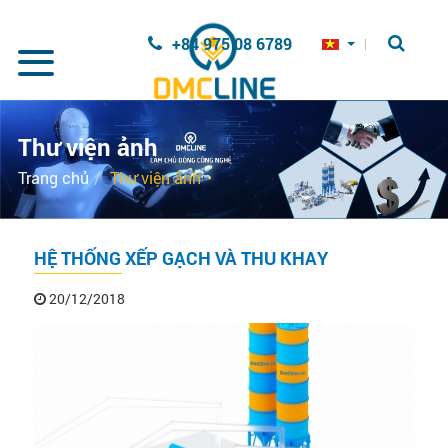
Nhảy đến nội dung
+84 975 08 6789
Thư viện ảnh
Trang chủ
Thư viện ảnh
HỆ THỐNG XẾP GẠCH VÀ THU KHAY
20/12/2018