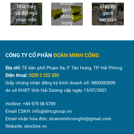
Khuôn
Nhà máy
Máy ép
gạch
và đội ngũ
gạch
không
nhân viên
terrazzo
nung
CÔNG TY CỔ PHẦN
ĐOÀN MINH CÔNG
Địa chỉ:
Tổ dân phố Phạm Xá, P. Tân Hưng, TP. Hải Phòng
Điện thoại:
0220 2 222 333
Giấy chứng nhận đăng ký kinh doanh số: 0800383009
do sở KHĐT tỉnh Hải Dương cấp ngày 13/07/2007.
Hotline: +84 975 08 6789
Email CSKH: info@dmcgroup.vn
Email nhận hóa đơn: doanminhconghd@gmail.com
Website: dmcline.vn